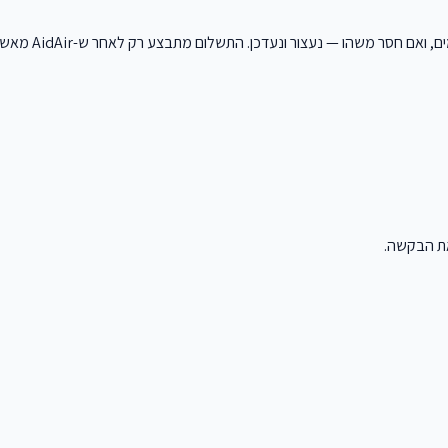
ם, ואם חסר משהו — נעצור ונעדכן. התשלום מתבצע רק לאחר ש-
AidAir
מאשרת
 את הבקשה.