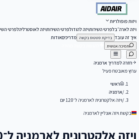
ויזות פופולריות
ויזה לארה״ב
לפרטי השירות
ויזה להודו
לפרטי השירות
ויזה לאוסטרליה
לפרטי השיר
איך זה עובד
מדריכים
אודות
בדיקת סטטוס בקשה
להגשת בקשה מהירה
תמיכה אנושית
חזרה למדריך
ארמניה
ערוץ מאובטח פעיל
ראשי
/
ארמניה
/
ויזה אלקטרונית לארמניה ל־120 יום
בקשת ויזה אונליין ל
ארמניה
ויזה אלקטרונית לארמניה ל־120 יום